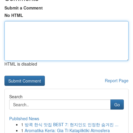
Submit a Comment
No HTML
HTML is disabled
Report Page
Search
Go
Published News
1
방콕 한식 맛집 BEST 7: 현지인도 인정한 숨겨진 ...
1
Aromatika Keria: Gia Ti Katapliktiki Atmosfera