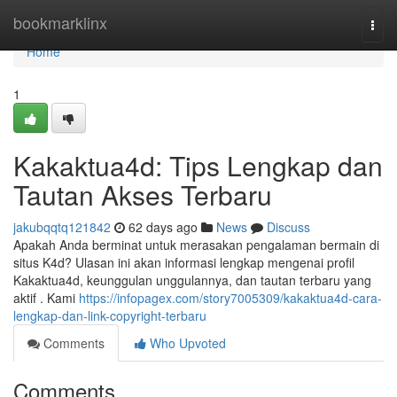
Home
bookmarklinx
Togg
navi
Home
1
Kakaktua4d: Tips Lengkap dan
Tautan Akses Terbaru
jakubqqtq121842
62 days ago
News
Discuss
Apakah Anda berminat untuk merasakan pengalaman bermain di
situs K4d? Ulasan ini akan informasi lengkap mengenai profil
Kakaktua4d, keunggulan unggulannya, dan tautan terbaru yang
aktif . Kami
https://infopagex.com/story7005309/kakaktua4d-cara-
lengkap-dan-link-copyright-terbaru
Comments
Who Upvoted
Comments