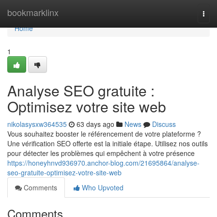
Home
bookmarklinx
Togg
navi
Home
1
Analyse SEO gratuite :
Optimisez votre site web
nikolasysxw364535
63 days ago
News
Discuss
Vous souhaitez booster le référencement de votre plateforme ?
Une vérification SEO offerte est la initiale étape. Utilisez nos outils
pour détecter les problèmes qui empêchent à votre présence
https://honeyhnvd936970.anchor-blog.com/21695864/analyse-
seo-gratuite-optimisez-votre-site-web
Comments
Who Upvoted
Comments