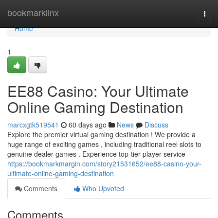
Home
bookmarklinx
Togg
navi
Home
1
EE88 Casino: Your Ultimate
Online Gaming Destination
marcxgtk519541
60 days ago
News
Discuss
Explore the premier virtual gaming destination ! We provide a
huge range of exciting games , including traditional reel slots to
genuine dealer games . Experience top-tier player service
https://bookmarkmargin.com/story21531652/ee88-casino-your-
ultimate-online-gaming-destination
Comments
Who Upvoted
Comments