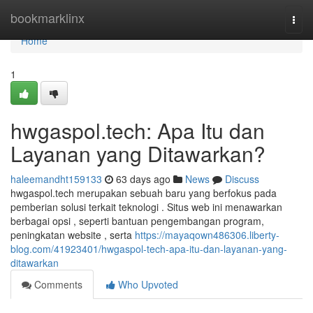
Home
bookmarklinx
Togg
navi
Home
1
hwgaspol.tech: Apa Itu dan
Layanan yang Ditawarkan?
haleemandht159133
63 days ago
News
Discuss
hwgaspol.tech merupakan sebuah baru yang berfokus pada
pemberian solusi terkait teknologi . Situs web ini menawarkan
berbagai opsi , seperti bantuan pengembangan program,
peningkatan website , serta
https://mayaqown486306.liberty-
blog.com/41923401/hwgaspol-tech-apa-itu-dan-layanan-yang-
ditawarkan
Comments
Who Upvoted