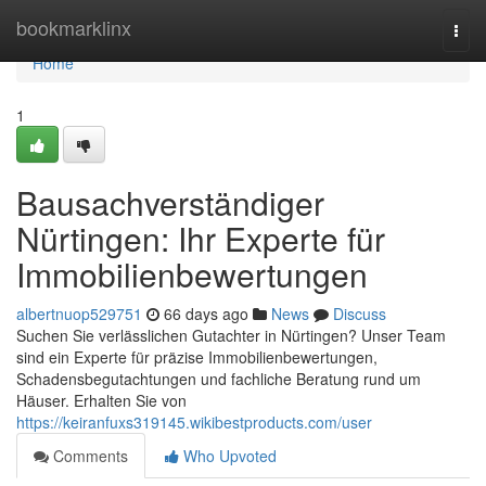
Home
bookmarklinx
Togg
navi
Home
1
Bausachverständiger
Nürtingen: Ihr Experte für
Immobilienbewertungen
albertnuop529751
66 days ago
News
Discuss
Suchen Sie verlässlichen Gutachter in Nürtingen? Unser Team
sind ein Experte für präzise Immobilienbewertungen,
Schadensbegutachtungen und fachliche Beratung rund um
Häuser. Erhalten Sie von
https://keiranfuxs319145.wikibestproducts.com/user
Comments
Who Upvoted