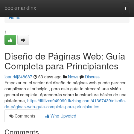
Home
bookmarklinx
Togg
navi
Home
1
Diseño de Páginas Web: Guía
Completa para Principiantes
joanrklj248687
63 days ago
News
Discuss
Empezar en el sector del diseño de páginas web puede parecer
complicado al principio , pero esta guía te ofrecerá una visión
general completa. Aprenderás sobre la estructura básica de una
plataforma,
https://lillifzxn949090.tkzblog.com/41367439/diseño-
de-páginas-web-guía-completa-para-principiantes
Comments
Who Upvoted
Comments