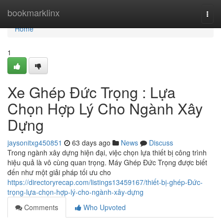
Home
bookmarklinx
Togg
navi
Home
1
Xe Ghép Đức Trọng : Lựa
Chọn Hợp Lý Cho Ngành Xây
Dựng
jaysonitxg450851
63 days ago
News
Discuss
Trong ngành xây dựng hiện đại, việc chọn lựa thiết bị công trình
hiệu quả là vô cùng quan trọng. Máy Ghép Đức Trọng được biết
đến như một giải pháp tối ưu cho
https://directoryrecap.com/listings13459167/thiết-bị-ghép-Đức-
trọng-lựa-chọn-hợp-lý-cho-ngành-xây-dựng
Comments
Who Upvoted