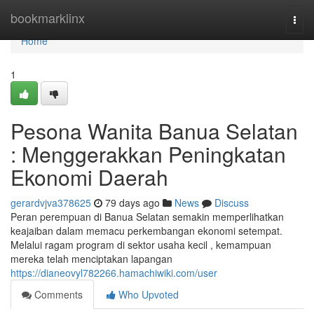
Home
bookmarklinx
Togg
navi
Home
1
Pesona Wanita Banua Selatan
: Menggerakkan Peningkatan
Ekonomi Daerah
gerardvjva378625
79 days ago
News
Discuss
Peran perempuan di Banua Selatan semakin memperlihatkan
keajaiban dalam memacu perkembangan ekonomi setempat.
Melalui ragam program di sektor usaha kecil , kemampuan
mereka telah menciptakan lapangan
https://dianeovyl782266.hamachiwiki.com/user
Comments
Who Upvoted