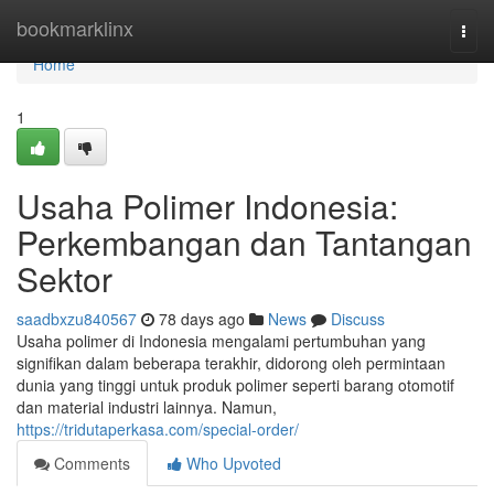
Home
bookmarklinx
Togg
navi
Home
1
Usaha Polimer Indonesia:
Perkembangan dan Tantangan
Sektor
saadbxzu840567
78 days ago
News
Discuss
Usaha polimer di Indonesia mengalami pertumbuhan yang
signifikan dalam beberapa terakhir, didorong oleh permintaan
dunia yang tinggi untuk produk polimer seperti barang otomotif
dan material industri lainnya. Namun,
https://tridutaperkasa.com/special-order/
Comments
Who Upvoted