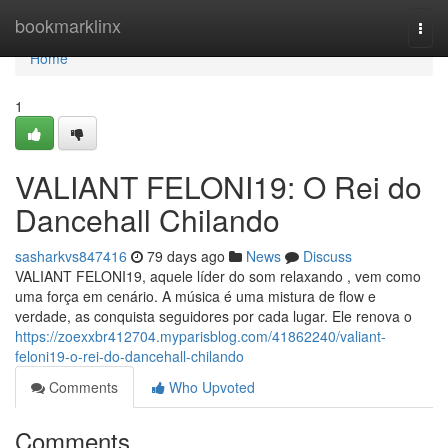
Home
bookmarklinx
Togg
navi
Home
1
VALIANT FELONI19: O Rei do
Dancehall Chilando
sasharkvs847416
79 days ago
News
Discuss
VALIANT FELONI19, aquele líder do som relaxando , vem como
uma força em cenário. A música é uma mistura de flow e
verdade, as conquista seguidores por cada lugar. Ele renova o
https://zoexxbr412704.myparisblog.com/41862240/valiant-
feloni19-o-rei-do-dancehall-chilando
Comments
Who Upvoted
Comments