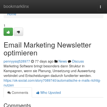
Home
bookmarklinx
Togg
navi
Home
1
Email Marketing Newsletter
optimieren
pennyyssj528977
77 days ago
News
Discuss
Marketing Software bringt besonders dann Struktur in
Kampagnen, wenn sie Planung, Umsetzung und Auswertung
verbindet und Entscheidungen dadurch fundierter werden.
https://ok-social.com/story7089740/automatische-e-mails-richtig-
nutzen
Comments
Who Upvoted
Comments