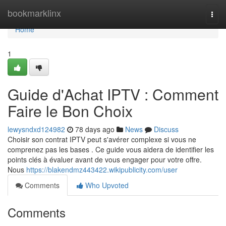
Home
bookmarklinx
Togg
navi
Home
1
Guide d'Achat IPTV : Comment
Faire le Bon Choix
lewysndxd124982
78 days ago
News
Discuss
Choisir son contrat IPTV peut s'avérer complexe si vous ne
comprenez pas les bases . Ce guide vous aidera de identifier les
points clés à évaluer avant de vous engager pour votre offre.
Nous
https://blakendmz443422.wikipublicity.com/user
Comments
Who Upvoted
Comments