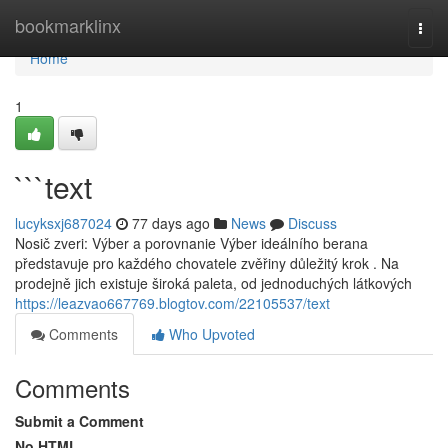
Home
bookmarklinx
Togg
navi
Home
1
```text
lucyksxj687024
77 days ago
News
Discuss
Nosič zveri: Výber a porovnanie Výber ideálního berana
představuje pro každého chovatele zvěřiny důležitý krok . Na
prodejně jich existuje široká paleta, od jednoduchých látkových
https://leazvao667769.blogtov.com/22105537/text
Comments
Who Upvoted
Comments
Submit a Comment
No HTML