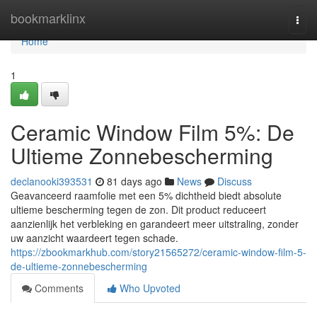
Home
bookmarklinx
Togg
navi
Home
1
Ceramic Window Film 5%: De
Ultieme Zonnebescherming
declanooki393531
81 days ago
News
Discuss
Geavanceerd raamfolie met een 5% dichtheid biedt absolute
ultieme bescherming tegen de zon. Dit product reduceert
aanzienlijk het verbleking en garandeert meer uitstraling, zonder
uw aanzicht waardeert tegen schade.
https://zbookmarkhub.com/story21565272/ceramic-window-film-5-
de-ultieme-zonnebescherming
Comments
Who Upvoted