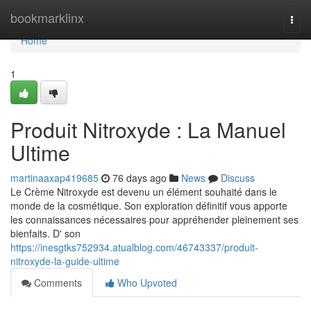
Home
bookmarklinx
Togg
navi
Home
1
Produit Nitroxyde : La Manuel
Ultime
martinaaxap419685
76 days ago
News
Discuss
Le Crème Nitroxyde est devenu un élément souhaité dans le
monde de la cosmétique. Son exploration définitif vous apporte
les connaissances nécessaires pour appréhender pleinement ses
bienfaits. D' son
https://inesgtks752934.atualblog.com/46743337/produit-
nitroxyde-la-guide-ultime
Comments
Who Upvoted