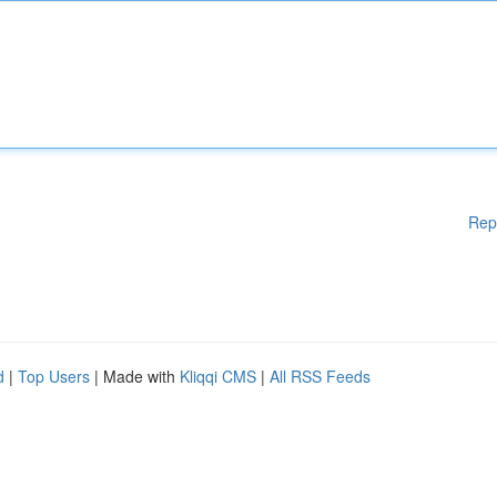
Rep
d
|
Top Users
| Made with
Kliqqi CMS
|
All RSS Feeds