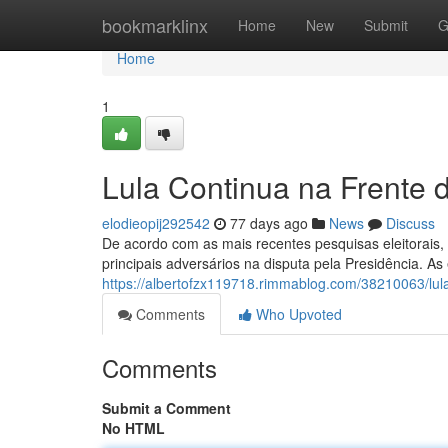
Home
bookmarklinx
Home
New
Submit
G
Home
1
Lula Continua na Frente 
elodieopij292542
77 days ago
News
Discuss
De acordo com as mais recentes pesquisas eleitorais
principais adversários na disputa pela Presidência. A
https://albertofzx119718.rimmablog.com/38210063/lul
Comments
Who Upvoted
Comments
Submit a Comment
No HTML