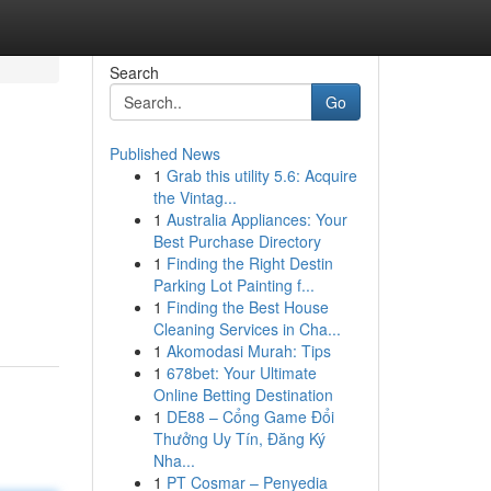
Search
Go
Published News
1
Grab this utility 5.6: Acquire
the Vintag...
1
Australia Appliances: Your
Best Purchase Directory
1
Finding the Right Destin
Parking Lot Painting f...
1
Finding the Best House
Cleaning Services in Cha...
1
Akomodasi Murah: Tips
1
678bet: Your Ultimate
Online Betting Destination
1
DE88 – Cổng Game Đổi
Thưởng Uy Tín, Đăng Ký
Nha...
1
PT Cosmar – Penyedia