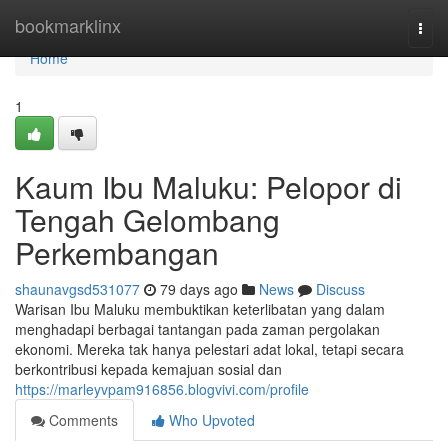
Home
bookmarklinx
Togg
navi
Home
1
Kaum Ibu Maluku: Pelopor di
Tengah Gelombang
Perkembangan
shaunavgsd531077
79 days ago
News
Discuss
Warisan Ibu Maluku membuktikan keterlibatan yang dalam
menghadapi berbagai tantangan pada zaman pergolakan
ekonomi. Mereka tak hanya pelestari adat lokal, tetapi secara
berkontribusi kepada kemajuan sosial dan
https://marleyvpam916856.blogvivi.com/profile
Comments
Who Upvoted