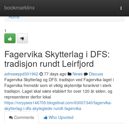
Home
bookmarklinx
Togg
navi
Home
1
Fagervika Skytterlag i DFS:
tradisjon rundt Leirfjord
adreawypd301962
77 days ago
News
Discuss
Fagervika Skytterlag og DFS: tradisjon ved Fagervika laget i
Fagervika fremstår som et viktig skytemiljø forankret i sterk
tradisjon. Laget skal være etablert for over 120 år siden, og
representerer derfor lokal
https://roryyses146705.blogstival.com/63007340/fagervika-
skytterlag-i-dfs-skyteglede-rundt-fagervika
Comments
Who Upvoted