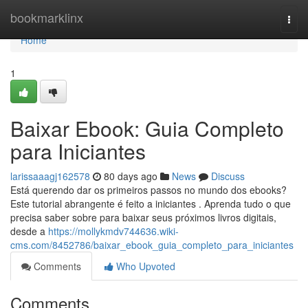
Home
bookmarklinx
Togg
navi
Home
1
Baixar Ebook: Guia Completo
para Iniciantes
larissaaagj162578
80 days ago
News
Discuss
Está querendo dar os primeiros passos no mundo dos ebooks?
Este tutorial abrangente é feito a iniciantes . Aprenda tudo o que
precisa saber sobre para baixar seus próximos livros digitais,
desde a
https://mollykmdv744636.wiki-
cms.com/8452786/baixar_ebook_guia_completo_para_iniciantes
Comments
Who Upvoted
Comments