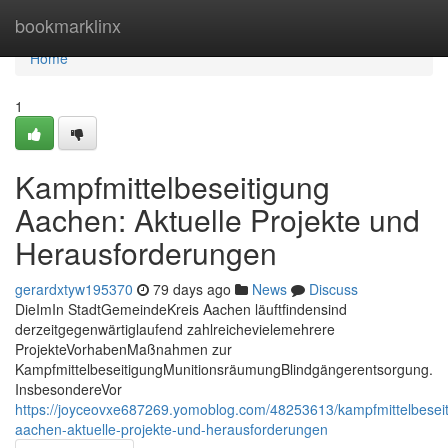
Home
bookmarklinx
Home
1
Kampfmittelbeseitigung
Aachen: Aktuelle Projekte und
Herausforderungen
gerardxtyw195370
79 days ago
News
Discuss
DieImIn StadtGemeindeKreis Aachen läuftfindensind
derzeitgegenwärtiglaufend zahlreichevielemehrere
ProjekteVorhabenMaßnahmen zur
KampfmittelbeseitigungMunitionsräumungBlindgängerentsorgung.
InsbesondereVor
https://joyceovxe687269.yomoblog.com/48253613/kampfmittelbeseit
aachen-aktuelle-projekte-und-herausforderungen