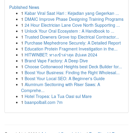
Published News
1
Kabar Viral Saat Hari : Kejadian yang Gegerkan ...
1
DMAIC Improve Phase Designing Training Programs
1
24 Hour Electrician Lane Cove North Supporting ...
1
Unlock Your Oral Ecosystem : A Handbook to ...
1
Trusted Downers Grove top Electrical Contractor...
1
Purchase Mephedrone Securely: A Detailed Report
1
Education Protein Fragment Investigation in the...
1
HITWINBET: ทางเข้าล่าสุด อัปเดต 2024
1
Brand Vape Factory: A Deep Dive
1
Choose Cottonwood Heights best Deck Builder for...
1
Boost Your Business: Finding the Right Wholesal...
1
Boost Your Local SEO: A Beginner's Guide
1
Aluminum Sectioning with Riser Saws: A
Comprehe...
1
Hotel Tropea: La Tua Oasi sul Mare
1
baanpolball.com 7m