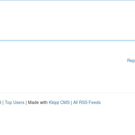
Rep
d
|
Top Users
| Made with
Kliqqi CMS
|
All RSS Feeds