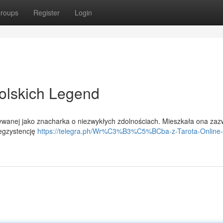
roups
Register
Login
olskich Legend
nazywanej jako znacharka o niezwykłych zdolnościach. Mieszkała ona zaz
 egzystencję
https://telegra.ph/Wr%C3%B3%C5%BCba-z-Tarota-Online-