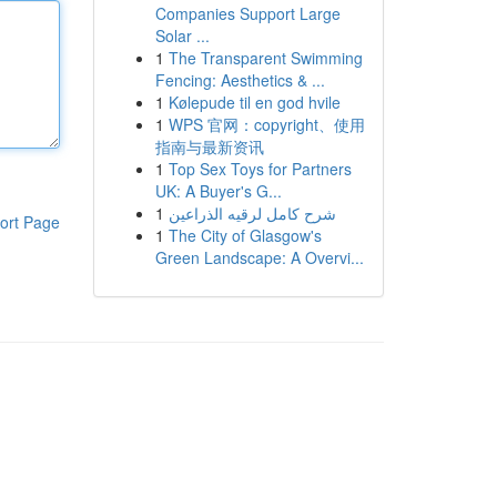
Companies Support Large
Solar ...
1
The Transparent Swimming
Fencing: Aesthetics & ...
1
Kølepude til en god hvile
1
WPS 官网：copyright、使用
指南与最新资讯
1
Top Sex Toys for Partners
UK: A Buyer's G...
1
شرح كامل لرقيه الذراعين
ort Page
1
The City of Glasgow's
Green Landscape: A Overvi...