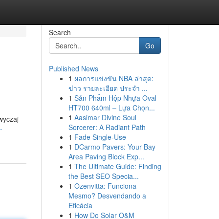
Search
Go
Published News
1
ผลการแข่งขัน NBA ล่าสุด:
ข่าว รายละเอียด ประจำ ...
1
Sản Phẩm Hộp Nhựa Oval
HT700 640ml – Lựa Chọn...
1
Aasimar Divine Soul
wyczaj
Sorcerer: A Radiant Path
-
1
Fade Single-Use
1
DCarmo Pavers: Your Bay
Area Paving Block Exp...
1
The Ultimate Guide: Finding
the Best SEO Specia...
1
Ozenvitta: Funciona
Mesmo? Desvendando a
Eficácia
1
How Do Solar O&M