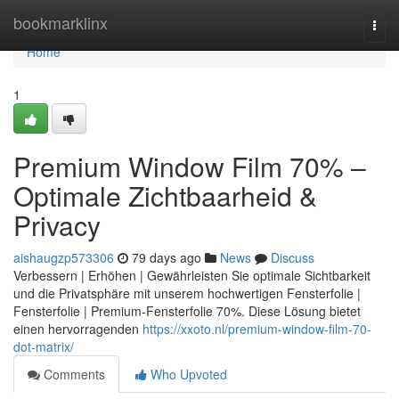
Home
bookmarklinx
Togg
navi
Home
1
Premium Window Film 70% –
Optimale Zichtbaarheid &
Privacy
aishaugzp573306
79 days ago
News
Discuss
Verbessern | Erhöhen | Gewährleisten Sie optimale Sichtbarkeit
und die Privatsphäre mit unserem hochwertigen Fensterfolie |
Fensterfolie | Premium-Fensterfolie 70%. Diese Lösung bietet
einen hervorragenden
https://xxoto.nl/premium-window-film-70-
dot-matrix/
Comments
Who Upvoted