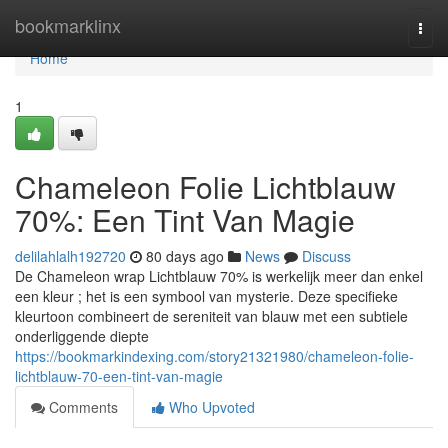
Home
bookmarklinx
Togg
navi
Home
1
Chameleon Folie Lichtblauw
70%: Een Tint Van Magie
delilahlalh192720
80 days ago
News
Discuss
De Chameleon wrap Lichtblauw 70% is werkelijk meer dan enkel
een kleur ; het is een symbool van mysterie. Deze specifieke
kleurtoon combineert de sereniteit van blauw met een subtiele
onderliggende diepte
https://bookmarkindexing.com/story21321980/chameleon-folie-
lichtblauw-70-een-tint-van-magie
Comments
Who Upvoted