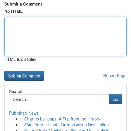
Submit a Comment
No HTML
HTML is disabled
Report Page
Search
Go
Published News
1
Charms Lollipops: A Trip from the History
1
88m: Your Ultimate Online Casino Destination
1
Natural Pain Alleviation: Vitamins That Truly F...