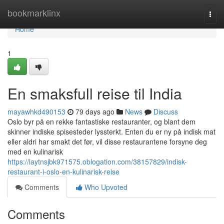
Home
bookmarklinx
Togg
navi
Home
1
En smaksfull reise til India
mayawhkd490153
79 days ago
News
Discuss
Oslo byr på en rekke fantastiske restauranter, og blant dem
skinner indiske spisesteder lyssterkt. Enten du er ny på indisk mat
eller aldri har smakt det før, vil disse restaurantene forsyne deg
med en kulinarisk
https://laytnsjbk971575.oblogation.com/38157829/indisk-
restaurant-i-oslo-en-kulinarisk-reise
Comments
Who Upvoted
Comments