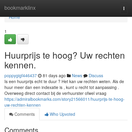
Home
bookmarklinx
Togg
navi
Home
1
Huurprijs te hoog? Uw rechten
kennen.
poppygigf446437
81 days ago
News
Discuss
Is een huurprijs echt te duur ? Het kan uw rechten weten. Als de
huur meer dan een indexatie is , kunt u recht tot aanpassing .
Overweeg direct contact bij de verhuurster ofwel vraag
https://admiralbookmarks.com/story21566011/huurprijs-te-hoog-
uw-rechten-kennen
Comments
Who Upvoted
Comments