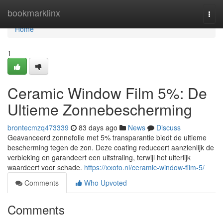
Home
bookmarklinx
Togg
navi
Home
1
Ceramic Window Film 5%: De
Ultieme Zonnebescherming
brontecmzq473339
83 days ago
News
Discuss
Geavanceerd zonnefolie met 5% transparantie biedt de ultieme
bescherming tegen de zon. Deze coating reduceert aanzienlijk de
verbleking en garandeert een uitstraling, terwijl het uiterlijk
waardeert voor schade.
https://xxoto.nl/ceramic-window-film-5/
Comments
Who Upvoted
Comments