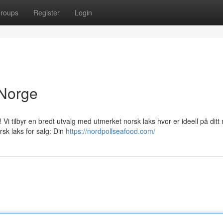
roups
Register
Login
 Norge
i tilbyr en bredt utvalg med utmerket norsk laks hvor er ideell på ditt 
sk laks for salg: Din
https://nordpollseafood.com/