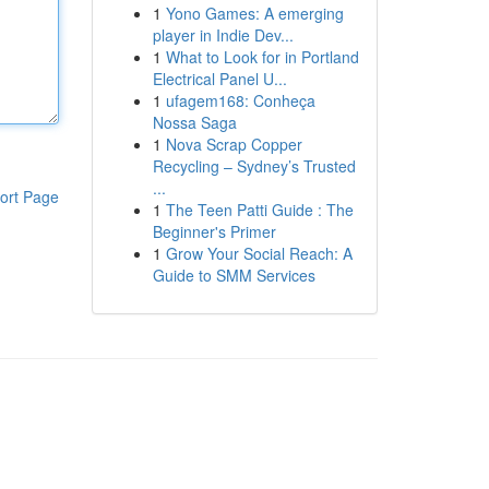
1
Yono Games: A emerging
player in Indie Dev...
1
What to Look for in Portland
Electrical Panel U...
1
ufagem168: Conheça
Nossa Saga
1
Nova Scrap Copper
Recycling – Sydney’s Trusted
...
ort Page
1
The Teen Patti Guide : The
Beginner's Primer
1
Grow Your Social Reach: A
Guide to SMM Services