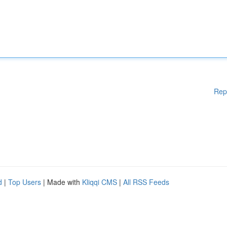
Rep
d
|
Top Users
| Made with
Kliqqi CMS
|
All RSS Feeds