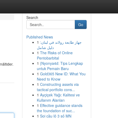
Search
Go
Published News
1
جهاز طابعة رولاند في لبنان:
دليل شامل
1
The Risks of Online
Pentobarbital
1
{Nyonya4d: Tips Lengkap
måltider.
untuk Pemain Baru
1
Gold365 New ID: What You
Need to Know
1
Constructing assets via
tactical portfolio cons...
1
Ayçiçek Yağı: Kalitesi ve
Kullanım Alanları
1
Effective guidance stands
the foundation of suc...
1
Soi cầu lô 3 số MN