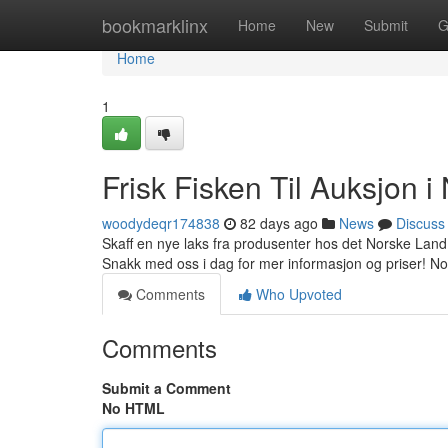
Home
bookmarklinx
Home
New
Submit
G
Home
1
Frisk Fisken Til Auksjon i
woodydeqr174838
82 days ago
News
Discuss
Skaff en nye laks fra produsenter hos det Norske Land! V
Snakk med oss i dag for mer informasjon og priser! Nor
Comments
Who Upvoted
Comments
Submit a Comment
No HTML