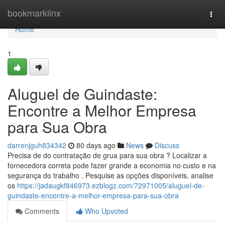
Home
bookmarklinx
Togg
navi
Home
1
Aluguel de Guindaste:
Encontre a Melhor Empresa
para Sua Obra
darrenjguh834342
80 days ago
News
Discuss
Precisa de do contratação de grua para sua obra ? Localizar a
fornecedora correta pode fazer grande a economia no custo e na
segurança do trabalho . Pesquise as opções disponíveis, analise
os
https://jadaugkf846973.ezblogz.com/72971005/aluguel-de-
guindaste-encontre-a-melhor-empresa-para-sua-obra
Comments
Who Upvoted