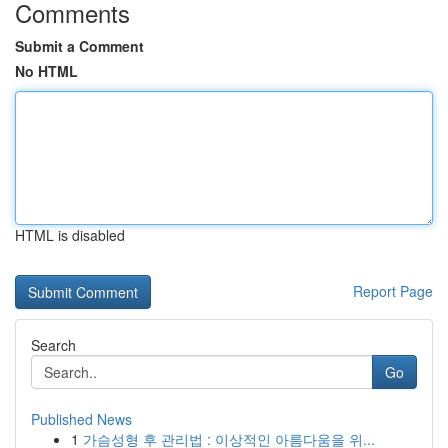
Comments
Submit a Comment
No HTML
HTML is disabled
Report Page
Search
Go
Published News
1
가슴성형 후 관리법 : 이상적인 아름다움을 위...