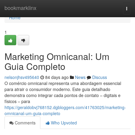
Home
bookmarklinx
Togg
navi
Home
1
Marketing Omnicanal: Um
Guia Completo
nelsonjhsv495640
84 days ago
News
Discuss
O comércio omnicanal representa uma abordagem essencial
para atrair o consumidor moderno. Este guia detalhado
demonstra como integrar cada pontos de contato – digitais e
físicos – para
https://geraldobvj768152.dgbloggers.com/41763025/marketing-
omnicanal-um-guia-completo
Comments
Who Upvoted