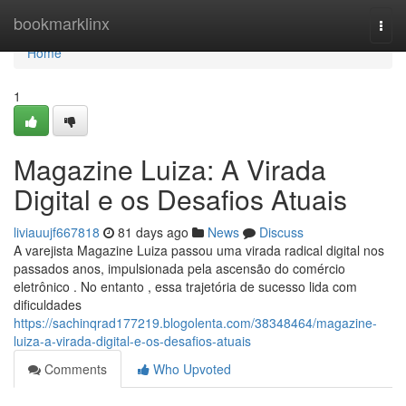
Home
bookmarklinx
Togg
navi
Home
1
Magazine Luiza: A Virada
Digital e os Desafios Atuais
liviauujf667818
81 days ago
News
Discuss
A varejista Magazine Luiza passou uma virada radical digital nos
passados anos, impulsionada pela ascensão do comércio
eletrônico . No entanto , essa trajetória de sucesso lida com
dificuldades
https://sachinqrad177219.blogolenta.com/38348464/magazine-
luiza-a-virada-digital-e-os-desafios-atuais
Comments
Who Upvoted