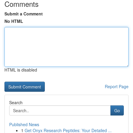
Comments
Submit a Comment
No HTML
HTML is disabled
Report Page
Search
Go
Published News
1
Get Onyx Research Peptides: Your Detailed ...