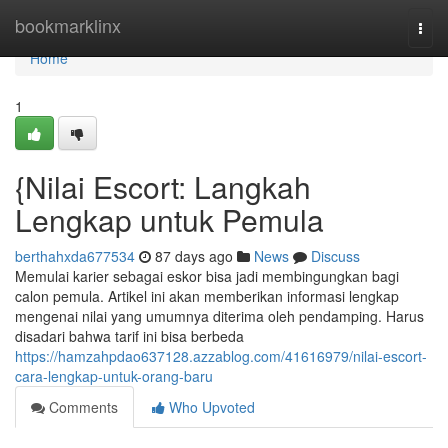
Home
bookmarklinx
Togg
navi
Home
1
{Nilai Escort: Langkah
Lengkap untuk Pemula
berthahxda677534
87 days ago
News
Discuss
Memulai karier sebagai eskor bisa jadi membingungkan bagi
calon pemula. Artikel ini akan memberikan informasi lengkap
mengenai nilai yang umumnya diterima oleh pendamping. Harus
disadari bahwa tarif ini bisa berbeda
https://hamzahpdao637128.azzablog.com/41616979/nilai-escort-
cara-lengkap-untuk-orang-baru
Comments
Who Upvoted