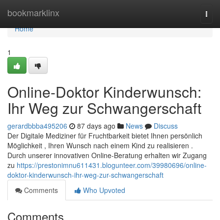
Home
bookmarklinx
Togg
navi
Home
1
Online-Doktor Kinderwunsch:
Ihr Weg zur Schwangerschaft
gerardbbba495206
87 days ago
News
Discuss
Der Digitale Mediziner für Fruchtbarkeit bietet Ihnen persönlich
Möglichkeit , Ihren Wunsch nach einem Kind zu realisieren .
Durch unserer innovativen Online-Beratung erhalten wir Zugang
zu
https://prestonimnu611431.blogunteer.com/39980696/online-
doktor-kinderwunsch-ihr-weg-zur-schwangerschaft
Comments
Who Upvoted
Comments