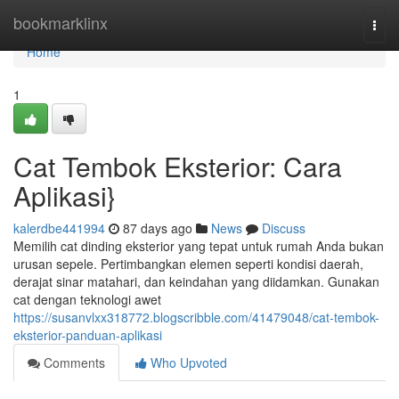
Home
bookmarklinx
Togg
navi
Home
1
Cat Tembok Eksterior: Cara
Aplikasi}
kalerdbe441994
87 days ago
News
Discuss
Memilih cat dinding eksterior yang tepat untuk rumah Anda bukan
urusan sepele. Pertimbangkan elemen seperti kondisi daerah,
derajat sinar matahari, dan keindahan yang diidamkan. Gunakan
cat dengan teknologi awet
https://susanvlxx318772.blogscribble.com/41479048/cat-tembok-
eksterior-panduan-aplikasi
Comments
Who Upvoted