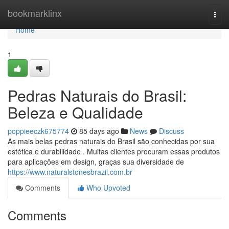
Home
bookmarklinx
Togg
navi
Home
1
Pedras Naturais do Brasil:
Beleza e Qualidade
poppieeczk675774
85 days ago
News
Discuss
As mais belas pedras naturais do Brasil são conhecidas por sua
estética e durabilidade . Muitas clientes procuram essas produtos
para aplicações em design, graças sua diversidade de
https://www.naturalstonesbrazil.com.br
Comments
Who Upvoted
Comments