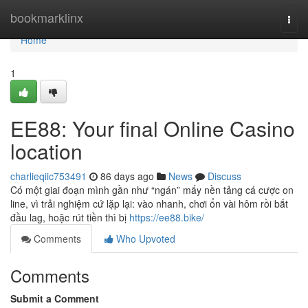
Home
bookmarklinx
Togg
navi
Home
1
EE88: Your final Online Casino
location
charlieqiic753491
86 days ago
News
Discuss
Có một giai đoạn mình gần như “ngán” mấy nền tảng cá cược on
line, vì trải nghiệm cứ lặp lại: vào nhanh, chơi ổn vài hôm rồi bắt
đầu lag, hoặc rút tiền thì bị
https://ee88.bike/
Comments
Who Upvoted
Comments
Submit a Comment