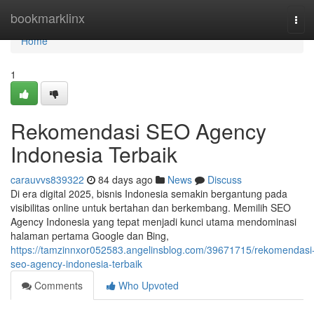
Home
bookmarklinx
Tog
navi
Home
1
Rekomendasi SEO Agency
Indonesia Terbaik
carauvvs839322
84 days ago
News
Discuss
Di era digital 2025, bisnis Indonesia semakin bergantung pada
visibilitas online untuk bertahan dan berkembang. Memilih SEO
Agency Indonesia yang tepat menjadi kunci utama mendominasi
halaman pertama Google dan Bing,
https://tamzinnxor052583.angelinsblog.com/39671715/rekomendasi
seo-agency-indonesia-terbaik
Comments
Who Upvoted