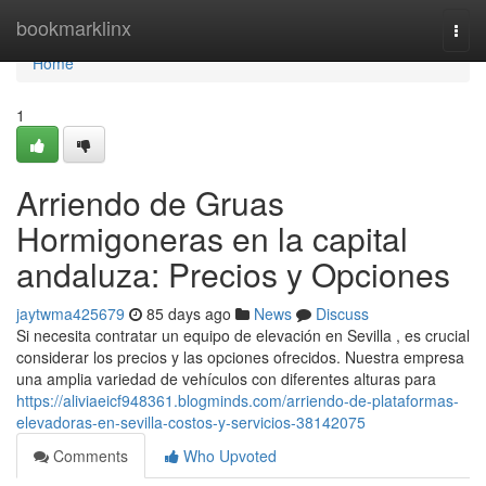
Home
bookmarklinx
Togg
navi
Home
1
Arriendo de Gruas
Hormigoneras en la capital
andaluza: Precios y Opciones
jaytwma425679
85 days ago
News
Discuss
Si necesita contratar un equipo de elevación en Sevilla , es crucial
considerar los precios y las opciones ofrecidos. Nuestra empresa
una amplia variedad de vehículos con diferentes alturas para
https://aliviaeicf948361.blogminds.com/arriendo-de-plataformas-
elevadoras-en-sevilla-costos-y-servicios-38142075
Comments
Who Upvoted