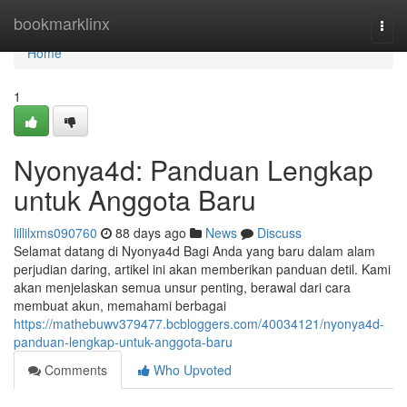
Home
bookmarklinx
Togg
navi
Home
1
Nyonya4d: Panduan Lengkap
untuk Anggota Baru
lillilxms090760
88 days ago
News
Discuss
Selamat datang di Nyonya4d Bagi Anda yang baru dalam alam
perjudian daring, artikel ini akan memberikan panduan detil. Kami
akan menjelaskan semua unsur penting, berawal dari cara
membuat akun, memahami berbagai
https://mathebuwv379477.bcbloggers.com/40034121/nyonya4d-
panduan-lengkap-untuk-anggota-baru
Comments
Who Upvoted