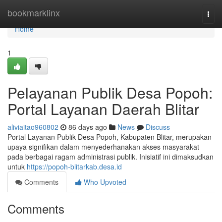
Home
bookmarklinx
Togg
navi
Home
1
Pelayanan Publik Desa Popoh:
Portal Layanan Daerah Blitar
aliviaitao960802
86 days ago
News
Discuss
Portal Layanan Publik Desa Popoh, Kabupaten Blitar, merupakan
upaya signifikan dalam menyederhanakan akses masyarakat
pada berbagai ragam administrasi publik. Inisiatif ini dimaksudkan
untuk
https://popoh-blitarkab.desa.id
Comments
Who Upvoted
Comments