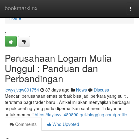
Home
bookmarklinx
Togg
navi
Home
1
Perusahaan Logam Mulia
Unggul : Panduan dan
Perbandingan
lewysjvqw691754
87 days ago
News
Discuss
Mencari perusahaan emas terbaik bisa jadi perkara yang sulit ,
terutama bagi trader baru . Artikel ini akan menyajikan berbagai
aspek penting yang perlu diperhatikan saat memilih layanan
untuk membeli
https://laylavvlt480890.get-blogging.com/profile
Comments
Who Upvoted