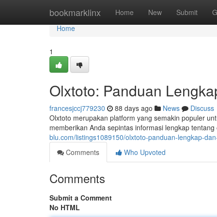
Home
bookmarklinx
Home
New
Submit
G
Home
1
Olxtoto: Panduan Lengkap
francesjccj779230
88 days ago
News
Discuss
Olxtoto merupakan platform yang semakin populer untu
memberikan Anda sepintas informasi lengkap tentang c
blu.com/listings1089150/olxtoto-panduan-lengkap-dan-
Comments
Who Upvoted
Comments
Submit a Comment
No HTML