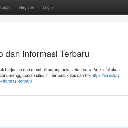
roups
Register
Login
 dan Informasi Terbaru
k berjualan dan membeli barang bekas atau baru. Artikel ini akan
ara menggunakan situs ini, termasuk tips dan trik
https://directory-
informasi-terbaru