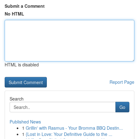
Submit a Comment
No HTML
HTML is disabled
Report Page
Search
Go
Published News
1
Grillin' with Rasmus - Your Bromma BBQ Destin...
1
{Lost in Love: Your Definitive Guide to the ...