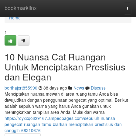
Home
bookmarklinx
Togg
navi
Home
1
10 Nuansa Cat Ruangan
Untuk Menciptakan Prestisius
dan Elegan
berthajxrt855990
88 days ago
News
Discuss
Menciptakan nuansa mewah di area ruang tamu Anda bisa
diwujudkan dengan penggunaan pengecat yang optimal. Berikut
adalah sepuluh warna yang harus Anda gunakan untuk
meningkatkan tampilan area Anda. Mulai dari warna
https://royxxqc629167.ampedpages.com/sepuluh-nuansa-
pengecat-ruangan-tamu-biarkan-menciptakan-prestisius-dan-
canggih-68210676