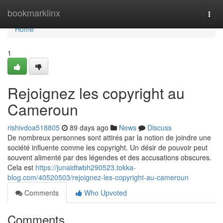
Home
bookmarklinx
Togg
navi
Home
1
Rejoignez les copyright au
Cameroun
rishivdoa518805
89 days ago
News
Discuss
De nombreux personnes sont attirés par la notion de joindre une
société influente comme les copyright. Un désir de pouvoir peut
souvent alimenté par des légendes et des accusations obscures.
Cela est
https://junaidtwbh290523.tokka-
blog.com/40520503/rejoignez-les-copyright-au-cameroun
Comments
Who Upvoted
Comments