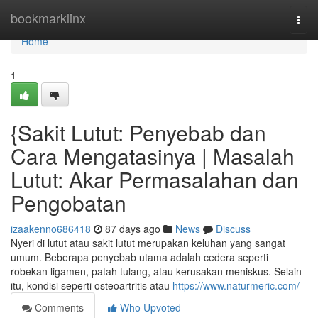
Home
bookmarklinx
Togg
navi
Home
1
{Sakit Lutut: Penyebab dan
Cara Mengatasinya | Masalah
Lutut: Akar Permasalahan dan
Pengobatan
izaakenno686418
87 days ago
News
Discuss
Nyeri di lutut atau sakit lutut merupakan keluhan yang sangat
umum. Beberapa penyebab utama adalah cedera seperti
robekan ligamen, patah tulang, atau kerusakan meniskus. Selain
itu, kondisi seperti osteoartritis atau
https://www.naturmeric.com/
Comments
Who Upvoted