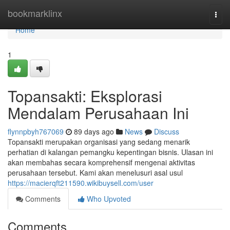
Home
bookmarklinx
Togg
navi
Home
1
Topansakti: Eksplorasi
Mendalam Perusahaan Ini
flynnpbyh767069
89 days ago
News
Discuss
Topansakti merupakan organisasi yang sedang menarik
perhatian di kalangan pemangku kepentingan bisnis. Ulasan ini
akan membahas secara komprehensif mengenai aktivitas
perusahaan tersebut. Kami akan menelusuri asal usul
https://macierqft211590.wikibuysell.com/user
Comments
Who Upvoted
Comments