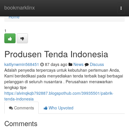
Home
bookmarklinx
Togg
navi
Home
1
Produsen Tenda Indonesia
kaitlynwmin568451
87 days ago
News
Discuss
Adalah penyedia terpercaya untuk kebutuhan pertemuan Anda,
Kami berdedikasi pada menyediakan tenda terbaik bagi berbagai
pelanggan di seluruh nusantara . Perusahaan menawarkan
lengkap tipe
https://alvinqkqb792887.blogspothub.com/39935501/pabrik-
tenda-indonesia
Comments
Who Upvoted
Comments