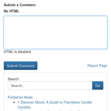
Submit a Comment
No HTML
HTML is disabled
Report Page
Search
Go
Published News
1
Discover Mood: A Guide to Flameless Candle
Candles