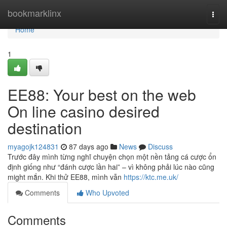
Home
bookmarklinx
Togg
navi
Home
1
EE88: Your best on the web
On line casino desired
destination
myagojk124831
87 days ago
News
Discuss
Trước đây mình từng nghĩ chuyện chọn một nền tảng cá cược ổn
định giống như “đánh cược lần hai” – vì không phải lúc nào cũng
might mắn. Khi thử EE88, mình vẫn
https://ktc.me.uk/
Comments
Who Upvoted
Comments