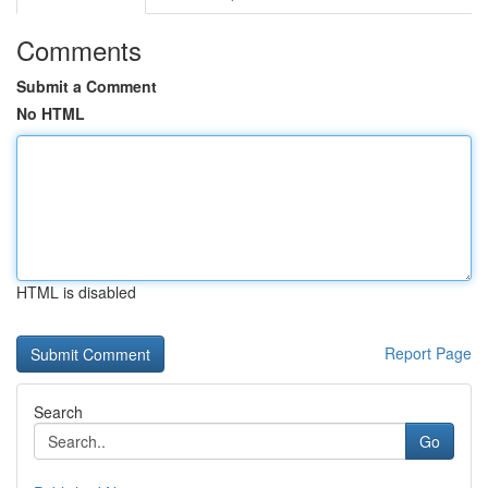
Comments
Submit a Comment
No HTML
HTML is disabled
Report Page
Search
Go